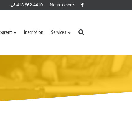
Facebook
418 862-4410
Nous joindre
 parent
Inscription
Services