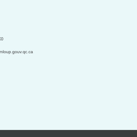
X0
mloup.gouv.qc.ca